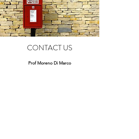
CONTACT US
Prof Moreno Di Marco
email
moreno.dimarco[at]uniroma1.it
phone
+39 06 4991 4956
address
Dipartimento di Biologia e
Biotecnologie, Università di Roma La Sapienza,
viale dell'Università 32, I-00185 Rome, Italy